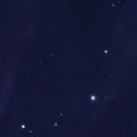
期待的新星，在关键比赛中的低迷表现让人失望。例如
这些明星未能展现出应有的水平，无疑会招致批评和嘲
此外，一些老将虽然经验丰富，但在比赛中经常出现失
丧。当球队需要关键进球时，他们却未能挺身而出，这
能力和价值。
相对于年轻新秀来说，老将们更应该承担责任。然而，
意承认自己的状态下滑，这种态度进一步激怒了期待看
3、与媒体关系紧张
韩国足球界的一些明星球员与媒体之间存在着微妙且紧
不耐烦，对记者提出的问题心存抵触。这种情况不仅影
家产生负面印象。例如，有些球员拒绝回答关于自己私
而形成一种矛盾心理。
此外，由于媒体报道的不实信息，一些明星选择封闭自
害了他们与媒体之间的信任关系，还导致了一系列负面
更加复杂化。