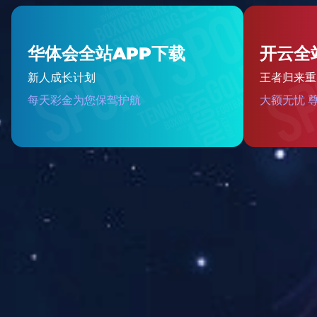
热门新闻
选择足球明星的多种方法与技巧解析助你
找到心仪球员
全球顶尖足球明星排名揭晓谁将登顶成为
球迷心中的传奇巨星
中国足球明星转型经商的成功故事与挑战
分析
致中国足球明星们的期望与祝福信函