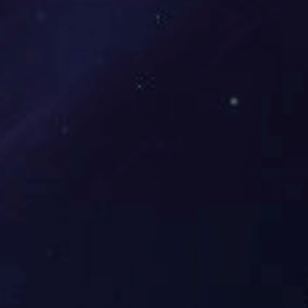
下一篇
南非足球明星转型政坛的传奇之路与社会影响分析