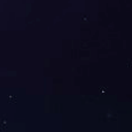
SEND NOW