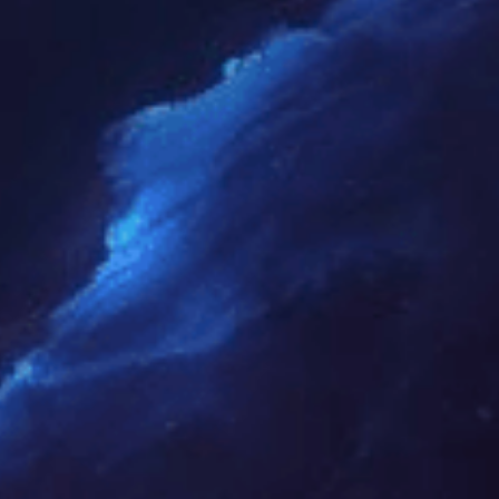
通过片面的报道来了解某位运动员时，很
不是这些运动员所希望看到的结果。
极为庞大且热情洋溢。然而，当某位明星
声音往往是严厉且直接的。他们会在各种
运动员承受着巨大的舆论压力。
尔失误的小事演变为长期性的攻击。在这
状态又会反过来影响他们未来的比赛表现.
候，即便是一次精彩发挥，也难以弥补之
困境的运动员来说，重建信任显得尤为艰