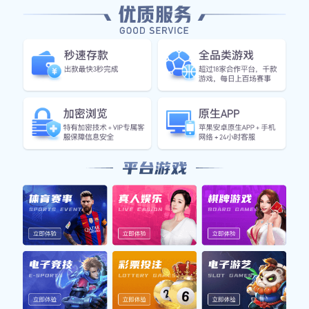
导航
关于易游体育
体育热点
体育明星
服务宗旨
沟通易游体育官网