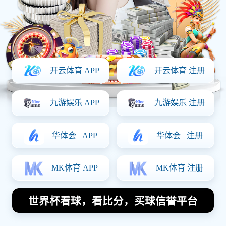
热门新闻
选择足球明星的多种方法与技巧解析助你找到心仪
球员
全球顶尖足球明星排名揭晓谁将登顶成为球迷心中
的传奇巨星
中国足球明星转型经商的成功故事与挑战分析
致中国足球明星们的期望与祝福信函
街头偶遇足球明星的奇妙瞬间与精彩故事分享