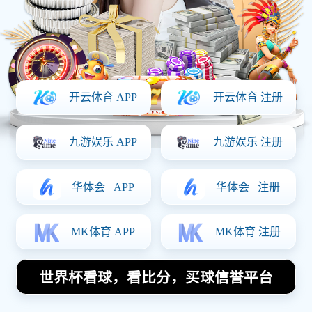
热门新闻
选择足球明星的多种方法与技巧解析助你找到心仪
球员
全球顶尖足球明星排名揭晓谁将登顶成为球迷心中
的传奇巨星
中国足球明星转型经商的成功故事与挑战分析
致中国足球明星们的期望与祝福信函
街头偶遇足球明星的奇妙瞬间与精彩故事分享