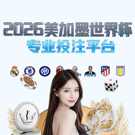
ADDRESS: 南安市村钞星海79号
CALL US: +18912057797
EMAIL:
prodp@qq.com
体育热点
Home
体育热点