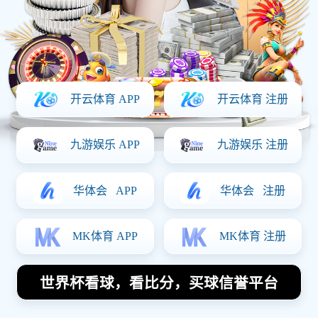
热门新闻
选择足球明星的多种方法与技巧解析助你找到心仪
球员
全球顶尖足球明星排名揭晓谁将登顶成为球迷心中
的传奇巨星
中国足球明星转型经商的成功故事与挑战分析
致中国足球明星们的期望与祝福信函
街头偶遇足球明星的奇妙瞬间与精彩故事分享