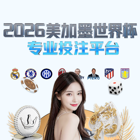
ADDRESS: 南安市村钞星海79号
CALL US: +18912057797
EMAIL:
prodp@qq.com
体育热点
Home
体育热点