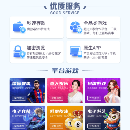
导航
关于易游体育
体育热点
体育明星
服务宗旨
沟通易游体育官网