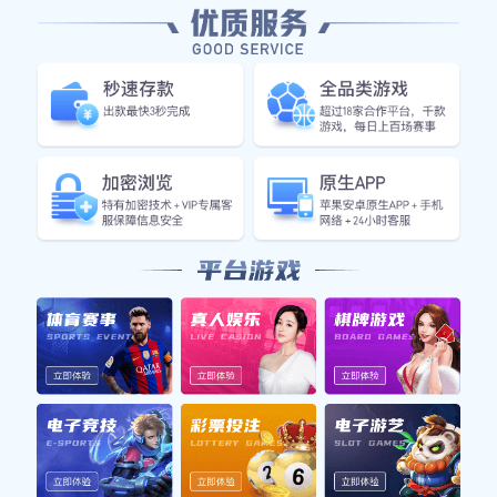
导航
关于易游体育
体育热点
体育明星
服务宗旨
沟通易游体育官网