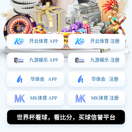
热门新闻
选择足球明星的多种方法与技巧解析助你找到心仪
球员
全球顶尖足球明星排名揭晓谁将登顶成为球迷心中
的传奇巨星
中国足球明星转型经商的成功故事与挑战分析
致中国足球明星们的期望与祝福信函
街头偶遇足球明星的奇妙瞬间与精彩故事分享