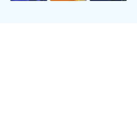
皇家贝蒂斯绝杀赫塔菲，取得四连胜——绿白军团再
度崛起的背后
2025-04-14 19:06:54
在刚刚结束的一场西甲焦点战中，皇家贝蒂斯凭借最后
时刻的绝杀进球，以2:1险胜赫塔菲，迎来了令人振奋的
四连胜。这场比赛无疑为球队注入了极大的信心和动
力，也让球迷们看到了绿白军团重返西甲顶尖行列的希
望。
绝杀时刻：冷静与爆发的完美结合
比赛进行到补时阶段，当所有人都以为比赛将以平局收
场时，贝蒂斯的主力前锋在一次迅速的反击中抓住机
会，用一记势大力沉的远射将皮球送入网窝，彻底点燃
了现场和屏幕前的球迷激情。这粒进球不仅仅是技术的
体现，更展现了球员在关键时刻的冷静与决断力。
这样的绝杀时刻不仅让人心潮澎湃，也凸显了贝蒂斯全