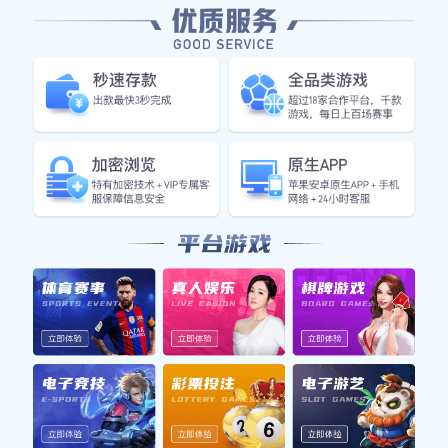
导航
关于易游体育
体育热点
体育明星
服务宗旨
沟通易游体育官网