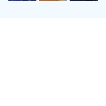
哪个足球明星儿子继承了父亲的天赋成为新一代足
球希望之星
2025-11-14 03:47:28
在当今足球界，许多明星球员的后代逐渐崭露头角，成
为新一代的希望之星。这些年轻球员不仅继承了父亲的
运动天赋，还得到了更为系统的训练和更广阔的视野。
本文将重点介绍其中几位备受瞩目的足球明星及其儿
子，他们在技术、战术意识、心理素质等方面展现出卓
越的潜力。同时，将分析这些年轻球员是如何在父亲的
影响下成长，并最终走向职业化道路。本篇文章将从四
个方面详细探讨这一主题，旨在呈现出未来足球的新希
望与无限可能。
1、明星球员与家庭背景
众所周知，许多成功的运动员都有着非凡的家庭背景。
以梅西为例，他来自阿根廷一个普通家庭，但由于父亲