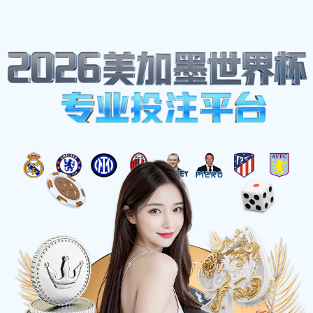
ADDRESS: 南安市村钞星海79号
CALL US: +18912057797
EMAIL:
prodp@qq.com
体育热点
Home
体育热点