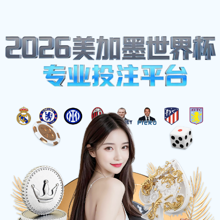
ADDRESS: 南安市村钞星海79号
CALL US: +18912057797
EMAIL:
prodp@qq.com
体育热点
Home
体育热点