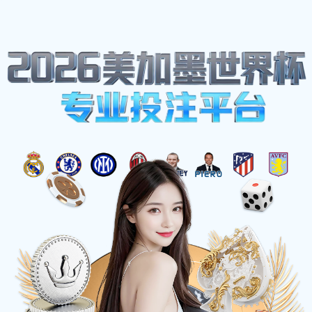
ADDRESS: 南安市村钞星海79号
CALL US: +18912057797
EMAIL:
prodp@qq.com
体育热点
Home
体育热点