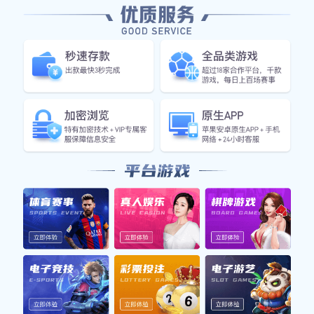
导航
关于易游体育
体育热点
体育明星
服务宗旨
沟通易游体育官网