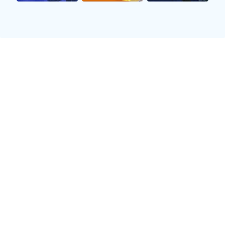
哈德斯与伯恩茅斯对决前瞻分析双方战术及球员状
态解析
2025-08-24 15:05:14
在即将到来的哈德斯与伯恩茅斯的对决中，双方都将展
现出各自独特的战术风格和球员状态。本文将从四个方
面深入分析这场比赛，包括两队的历史交锋、战术布
置、关键球员表现以及近期状态。在历史交锋方面，哈
德斯与伯恩茅斯之间的较量历来激烈，各有胜负；而在
战术布置上，哈德斯偏向防守反击，而伯恩茅斯则注重
控球与快速进攻。此外，双方关键球员的表现也可能直
接影响比赛结果，尤其是前场进攻手与后场防守者的配
合。最后，我们还将关注两队近期的比赛状态，以预测
他们在本场对决中的发挥。通过这篇文章，希望能为读
者提供一份详尽的赛前分析。
1、历史交锋回顾