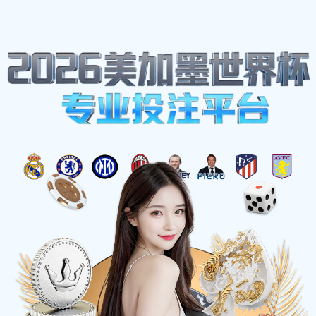
ADDRESS: 南安市村钞星海79号
CALL US: +18912057797
EMAIL:
prodp@qq.com
体育热点
Home
体育热点