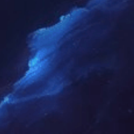
动作层出不穷。从华丽过人到精准射门，
本场裁判对于犯规尺度掌握恰到好处，也
来的快感。
于获胜的一方来说，这不仅是积分榜上的
真总结经验教训，为下一轮做更好的准
的结晶，也是每个参与者努力拼搏后的结
他们一致认为，此次交锋展示了现代足球
这一赛事的重要性不仅体现在成绩上，更
运动所带来的激情与快乐。
育竞技，更是一种文化交流，是两国人民
队继续发光发热，并谱写新的传奇篇章！