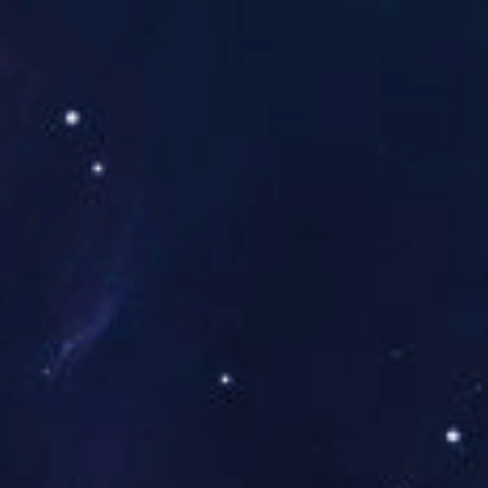
正是这种复杂的历史渊源，使得每一次交锋都充满戏剧
疑吸引了无数球迷聚焦，也为这场比赛增添了许多话题
2、备战阶段与阵容分析
比赛前期，荷兰队进行了周密细致的备战。他们在集训