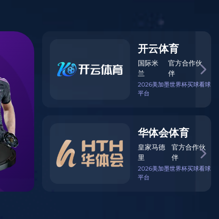
游体育官网
JION US