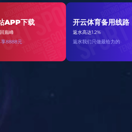
荷兰与丹麦在欧洲杯的激烈对决回顾与精彩
2025-07-18 11:23:38
本文将对荷兰与丹麦在欧洲杯的激烈对决进行全面回顾
素。文章首先概述了两支球队的历史背景及其在欧洲杯
情况、比赛过程中的重要时刻以及赛后反响等方面。通
荷兰与丹麦之间这一场比赛所体现出的足球魅力和竞技
发展进行展望。
1、球队背景与历史交锋
荷兰与丹麦两国在足球历史上都有着辉煌的成就。荷兰
世，曾夺得1988年欧洲杯冠军。而丹麦则以1984年和1
1992年意外夺冠更是成为传奇故事。这些历史背景为
的文化底蕴。
双方在以往交锋中有过多次较量，战绩各有胜负，使得
来荷兰状态起伏不定，但他们依然是一支不可小觑的强
攻策略，在国际赛事中屡屡制造惊喜。