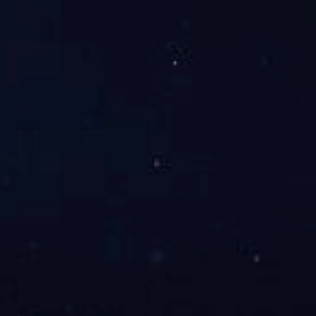
邮箱:
prodp@qq.com