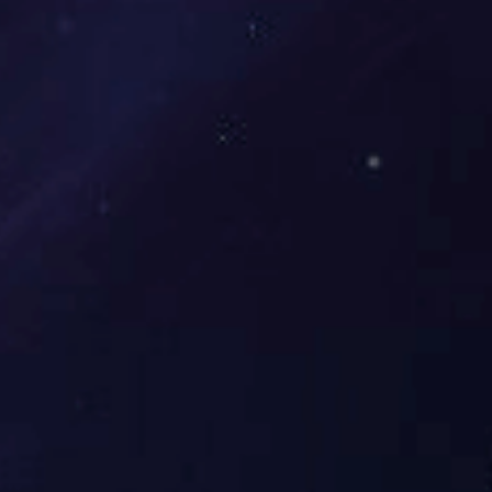
下一篇
2014季后赛湖人与小牛的激烈对决回顾与精彩瞬间分析