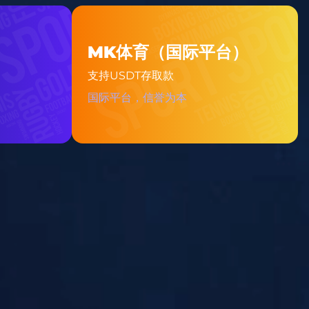
争态势
与埃弗顿的对决。这场比赛不仅是两支球队新赛
为主场球队，期望在新赛季取得良好的开
个方面对这场比赛进行详细分析，包括两
面呈现首轮比赛所体现出的英超竞争态
队在过去的比赛中有着不小的碰撞。根据
示出了一定程度的胶着状态。在过去几个
但这一优越性并未绝对化。
让本次交锋增添了更多悬念。对于双方来
一个重要阶段的重要一役。因此，两支球
在联赛中的地位。