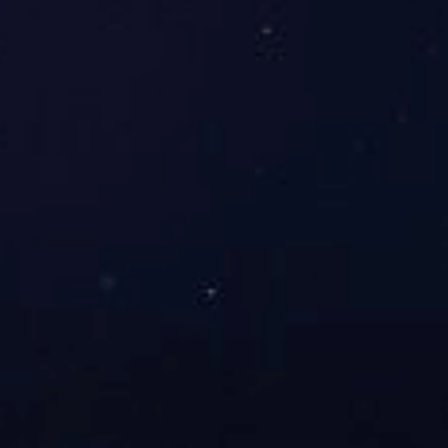
地址:
电话:
南安市村钞星海79号
+18912057797