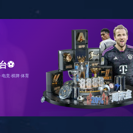
p@qq.com
于易游体育
体育热点
体育明星
服务宗旨
沟通易
体育热点
Home
体育热点