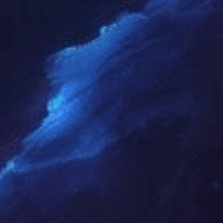
实践舞台。谁能在关键时刻挺身而出，将
坚实基础。
同程度上的心理暗示。不论是赢得胜利还
整。因此，对于狼队而言，如果能够顺利
致士气低落，需要及时恢复状态。
定其继续拼搏目标。而如果未能如愿，则
过后的积分榜形势也将变得愈发复杂，各
要。
转折点，对双方日后的发展方向产生深远
联赛中，每一轮较量都是一次新的开始，