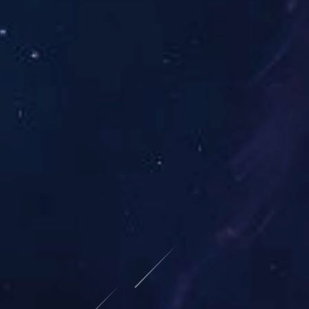
街头偶遇足球明星的奇妙瞬间与精彩故事
分享
导航
关于易游体育
体育热点
体育明星
服务宗旨