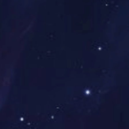
面，他们通过快速传递和灵活跑位来撕裂埃弗顿防线。
高，因此球员们需要保持高度集中，以便快速适应瞬息
相对而言，埃弗顿则选择了一种更为保守的451阵型，
力。他们依靠中场厚度来限制对手，并通过反击寻找破
若能把握住反击机会，同样有可能获得胜利。
经过激烈争夺后，可以看出两支球队在技术层面的差异
重防守细节，而埃弗顿则需提升攻击效率。在这样的背
成为决定胜负的重要因素。
3、关键球员表现
在这场焦点之战中，不少球员都备受瞩目。首先，对于
出了良好的竞技状态，他不仅具备强大的个人能力，还
好是埃弗顿防线最薄弱之处，因此他的发挥将直接影响
与此同时，沃尔科特作为埃弗顿的重要进攻点，其速度
机会，通过边路突破制造威胁，那么将大大增加球队获
球和传导方面扮演重要角色，他们需要承担起连接进攻