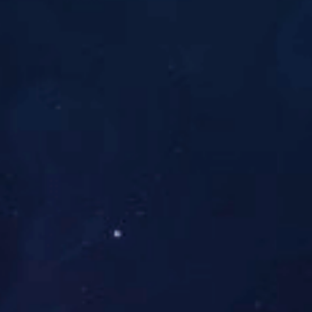
期状态起伏不定，让这场比赛充满了变
的一次直接比拼，也为接下来的赛事奠定
阵型强调中场控制和边路突破。在进攻方