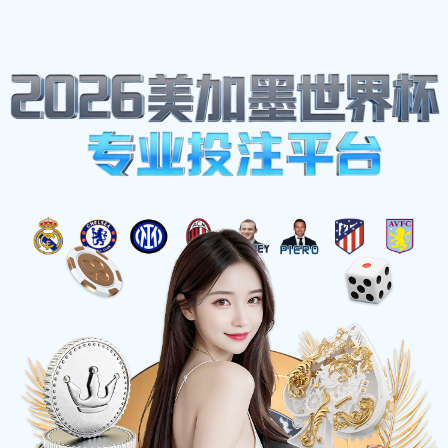
ADDRESS: 南安市村钞星海79号
CALL US: +18912057797
EMAIL:
prodp@qq.com
体育明星
Home
体育明星