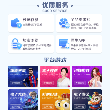
导航
关于易游体育
体育热点
体育明星
服务宗旨
沟通易游体育官网