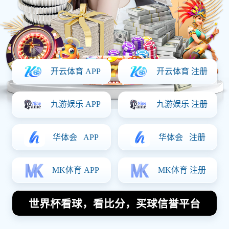
热门新闻
选择足球明星的多种方法与技巧解析助你找到心仪
球员
全球顶尖足球明星排名揭晓谁将登顶成为球迷心中
的传奇巨星
中国足球明星转型经商的成功故事与挑战分析
致中国足球明星们的期望与祝福信函
街头偶遇足球明星的奇妙瞬间与精彩故事分享