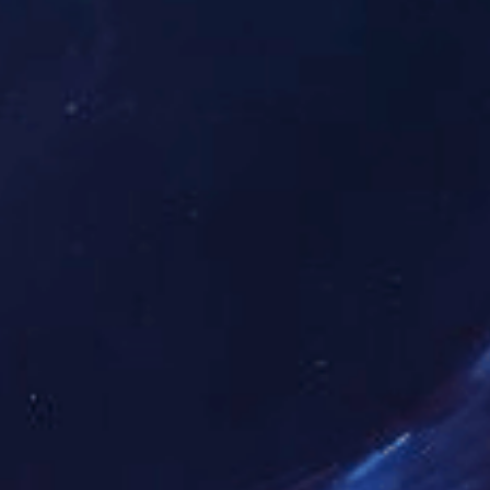
布局充分发挥了球队的优势。前场三名球员的
开花的局面。通过边路的突破和中路的渗
机会。
对方半场就抢回球权。这一战术不仅增加
其是在比赛的前20分钟，凯莉队通过高压
领先。
进行人员换人，确保了球队在不同阶段的
始终保持了主动权，最终赢得了比赛的胜
，凯莉队的首个进球无疑是一个转折点。
助队友打入首球，瞬间点燃了全场观众的热
大的压力。
入第二球，进一步扩大了领先优势。此时，