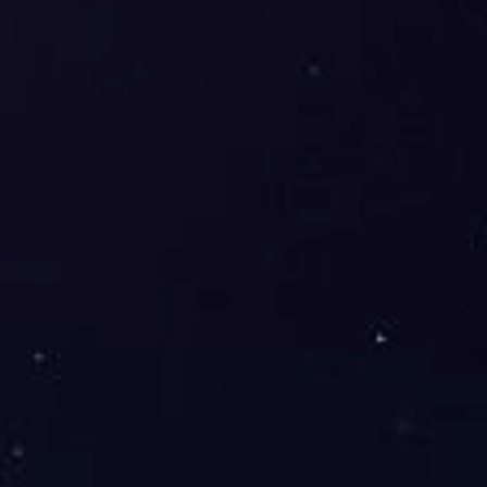
烈冲突
SEND NOW