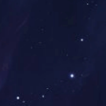
凯莉队在本场比赛中采用了4-3-3的阵型，这一战术
灵活跑位和快速传递，使得球队在进攻时能够形成多点
透，凯莉队有效地撕开了对手的防线，创造了多次得分
在防守方面，凯莉队则采取了高位逼抢的策略，力求在
了对手的失误率，也为球队创造了更多的反击机会。尤
逼抢，成功迫使对手出现失误，迅速转守为攻，取得了
此外，教练在比赛中根据场上形势灵活调整战术，及时
战术执行力。这样的战术灵活性，使得凯莉队在比赛中
利。
3、比赛关键时刻
比赛的关键时刻往往决定了最终的胜负。在本场比赛中
第30分钟，前锋在禁区内的精彩突破和精准传球，帮
情。这一进球不仅提升了球队士气，也让对手感受到巨
下半场的第60分钟，凯莉队再次通过一次快速反击打