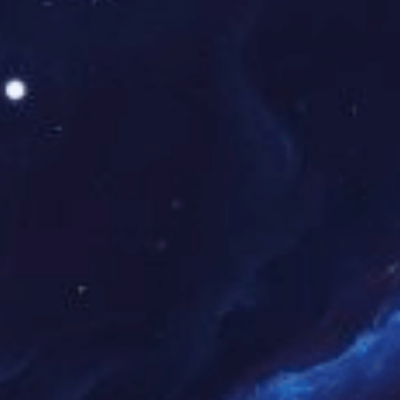
球队的战术执行力和球员的个人能力得到了充分体现，
防。
最后的十分钟，尽管对手试图通过换人调整阵型加强进
次关键扑救确保了球队的胜利。比赛结束前的几分钟，
稳住了场上的局势，最终以2-0的比分赢得了比赛。
易游体育平台
4、对手分析
在本场比赛中，对手虽然在纸面实力上不容小觑，但在
手在开场阶段的表现较为积极，但随着比赛的深入，逐
动权。
对手的中场控制力不足，导致前锋无法获得有效的支持
半场尝试通过换人调整阵型，但效果并不明显，凯莉队
功化解了对手的多次进攻。
总体来看，对手在本场比赛中暴露出了一些问题，包括
些问题在面对强队时显得尤为突出，未来需要在战术和