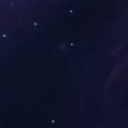
订阅我们的邮箱...