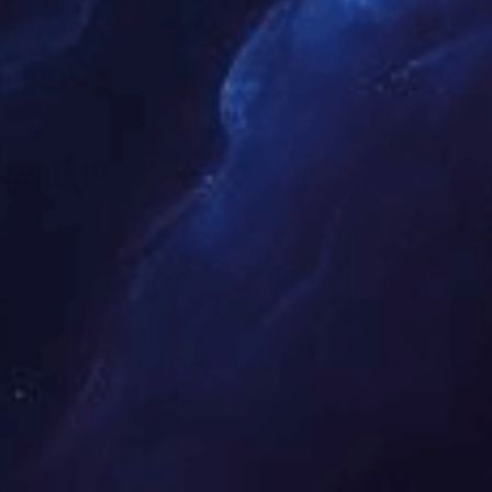
总结：
通过对凯莉足球比赛的回顾与分析，我们可以看到球队
位球员都在比赛中发挥了自己的作用，团队合作的精神
未来，凯莉队需要继续保持这种良好的状态，同时在战
总结本场比赛的经验，球队将能够在接下来的比赛中取
上一篇
当体育明星遇到科比的传奇与影响力探讨