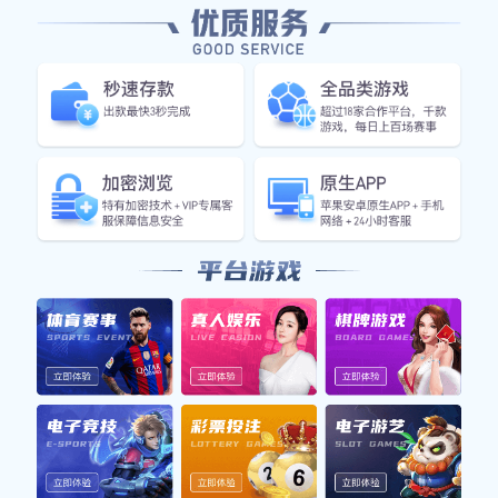
导航
关于易游体育
体育热点
体育明星
服务宗旨
沟通易游体育官网