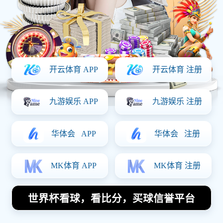
热门新闻
选择足球明星的多种方法与技巧解析助你找到心仪
球员
全球顶尖足球明星排名揭晓谁将登顶成为球迷心中
的传奇巨星
中国足球明星转型经商的成功故事与挑战分析
致中国足球明星们的期望与祝福信函
街头偶遇足球明星的奇妙瞬间与精彩故事分享