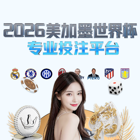
ADDRESS: 南安市村钞星海79号
CALL US: +18912057797
EMAIL:
prodp@qq.com
体育明星
Home
体育明星