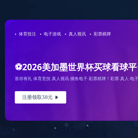
ADDRESS: 南安市村钞星海79号
CALL US: +18912057797
EMAIL: prod
首页
关