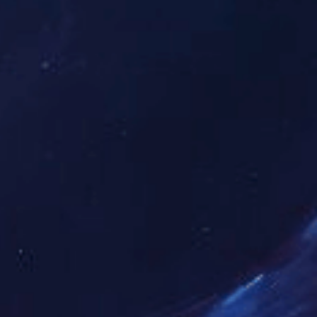
支CBA球队相中，开启了他的职业生涯。
人，他需要迅速适应高强度的比赛节奏，并融
己的投篮、传球及防守能力，不断寻求进
仅具备出色的个人能力，还能够为队友创
特质使得他在场上越来越受到重视，也激
伤病让他的状态受到影响，而外界对于他
些困难并没有击倒他，相反地，更加坚定
一部分。他通过阅读心理书籍，与心理咨
训练，以确保自己能够更好地应对未来可
的球员，也让他明白成功背后的艰辛。他