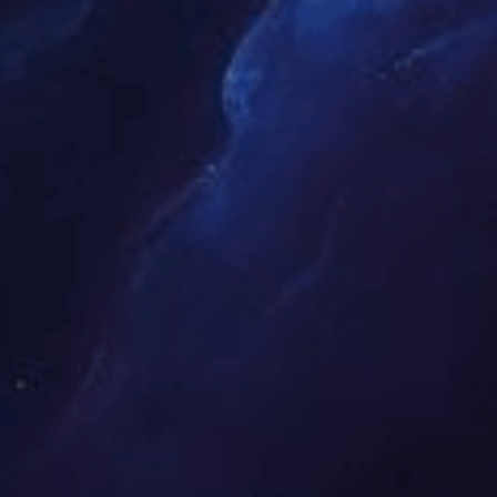
探索还是职业道路上的奋斗，每一步都体现出了他的努
使得今日的他更加成熟、自信，对未来充满期待。
作为新一代运动员代表之一，张兆旭不仅为中国篮球的
年轻人勇敢追梦。相信随着时间推移，他将在各个领域
迪。
上一篇
热刺对阵西布朗精彩比赛录像回顾与分析尽在此处