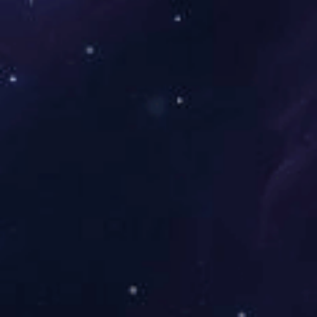
订阅我们的邮箱...