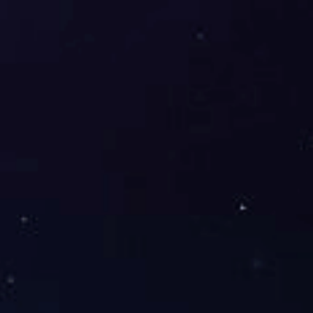
SEND NOW