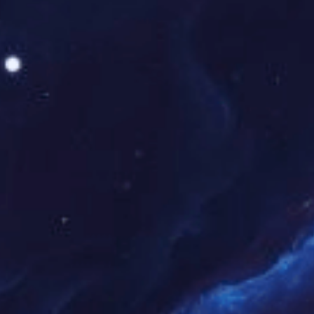
开始懂得珍惜每一次上场机会，并希望通过自己的努力
易游体育平台
4、未来展望与目标
展望未来，张兆旭希望继续提升个人技能，在技术层面
的CBA环境中，仅有基本功是不够的，因此，他计划学
此外，作为一名有影响力的人物，张兆旭也希望能回馈
年提供指导和支持，让他们能够像自己一样追寻梦想。
现出优秀运动员应有的人文关怀。
最后，对于即将到来的各项赛事，张兆旭充满期待。他
球队争取更多荣誉，实现个人与团队双赢。在这个过程
获，无论结果如何，对他来说，这都是一种成长之旅。
总结：
综上所述，张兆旭从青涩少年到CBA明星，其背后的