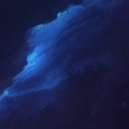
激励更多年轻人追逐梦想。
上不断突破自己。他了解到，在快速变化
习新的战术打法，以保持竞争力。
社会。他计划参与更多公益活动，为青少
这样的愿景不仅展示出他的责任感，也体
渴望在赛场上绽放光彩，同时也希望带领
中，他坚信只要努力，就一定会有所收
艰辛与坚持令人钦佩。无论是在早期经历中的