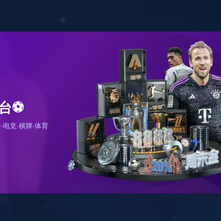
p@qq.com
于易游体育
体育热点
体育明星
服务宗旨
沟通易
体育明星
Home
体育明星