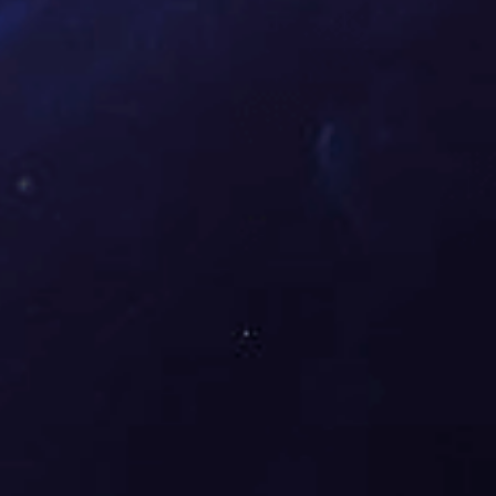
力和决心。同时，其心路历程中的磨砺，
发展贡献力量，更以自身故事激励着无数
继续发光发热，为更多人带去正能量与启