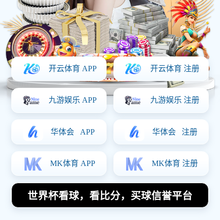
热门新闻
选择足球明星的多种方法与技巧解析助你找到心仪
球员
全球顶尖足球明星排名揭晓谁将登顶成为球迷心中
的传奇巨星
中国足球明星转型经商的成功故事与挑战分析
致中国足球明星们的期望与祝福信函
街头偶遇足球明星的奇妙瞬间与精彩故事分享